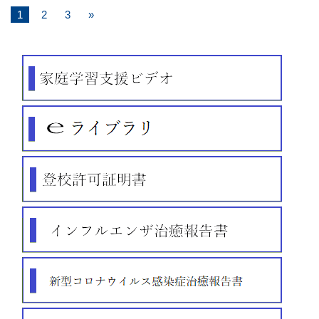
1
2
3
»