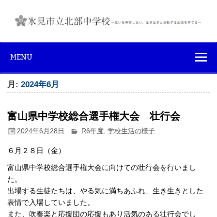
Skip
to
content
氷見市立北部中
互いを尊重し合い、生き生きと活動する生徒を育てる
学校
MENU
月:
2024年6月
富山県中学校総合選手権大会 壮行会
2024年6月28日
R6年度
,
学校生活の様子
６月２８日（金）
富山県中学校総合選手権大会に向けての壮行会を行いまし
た。
出場する生徒たちは、やる気に満ちあふれ、生き生きとした
表情で入場していました。
また、吹奏楽と応援団の応援もあり活気のある壮行会でし