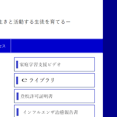
氷見市
立北部
中学校
セス