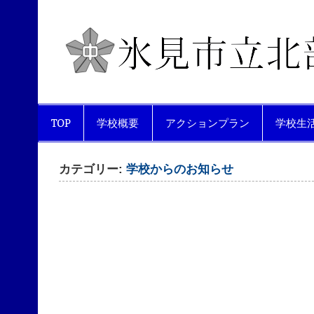
Skip
to
content
互いを尊重し合い、生き生きと活
TOP
学校概要
アクションプラン
学校生
カテゴリー:
学校からのお知らせ