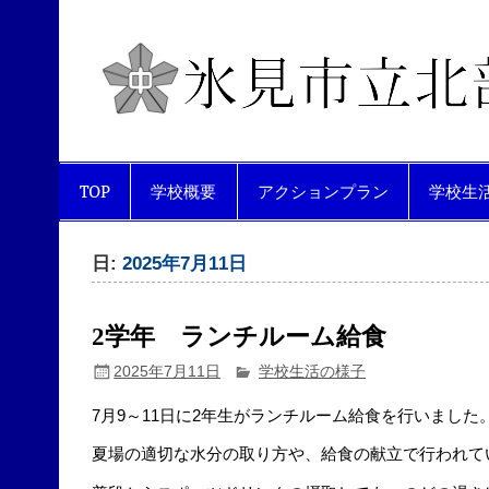
Skip
to
content
互いを尊重し合い、生き生きと活
TOP
学校概要
アクションプラン
学校生
日:
2025年7月11日
2学年 ランチルーム給食
2025年7月11日
学校生活の様子
7月9～11日に2年生がランチルーム給食を行いました
夏場の適切な水分の取り方や、給食の献立で行われて