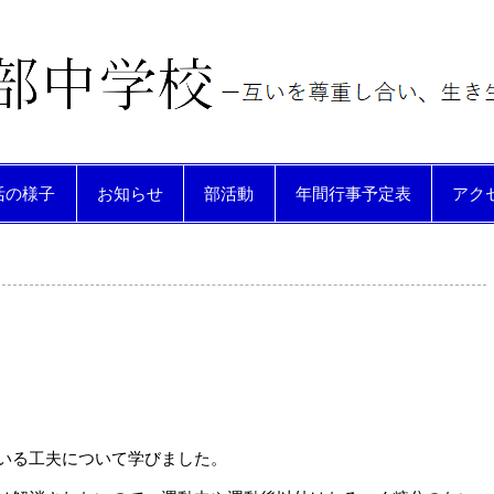
動する生徒を育てる
活の様子
お知らせ
部活動
年間行事予定表
アク
。
いる工夫について学びました。