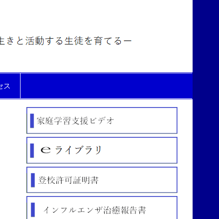
氷見市
立北部
中学校
セス