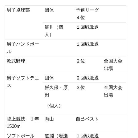
男子卓球部
団体
予選リーグ
４位
餅川（個
１回戦敗退
人）
男子ハンドボー
１回戦敗退
ル
軟式野球
２位
全国大会
出場
男子ソフトテニ
団体
２回戦敗退
ス
飯久保・原
３位
全国大会
田
出場
（個人）
陸上競技 １年
向山
自己ベスト
1500m
ソフトボール
道淵（岩瀬
１回戦敗退