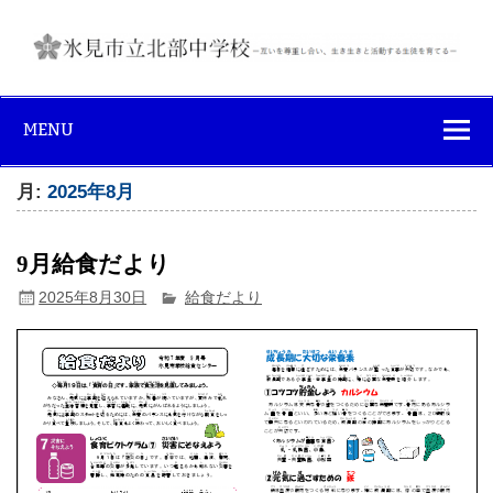
Skip
to
content
氷見市立北部中
互いを尊重し合い、生き生きと活動する生徒を育てる
学校
MENU
月:
2025年8月
9月給食だより
2025年8月30日
給食だより