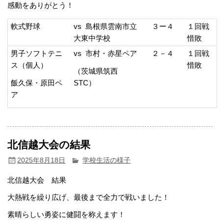
感動をありがとう！
軟式野球
vs 島根県雲南市立
３ー４
１回戦
大東中学校
惜敗
男子ソフトテニ
vs 市村・赤星ペア
２－４
１回戦
ス（個人）
惜敗
（茨城県筑西
飯久保・原田ペ
STC）
ア
北信越大会の結果
2025年8月18日
学校生活の様子
北信越大会 結果
大熱戦を繰り広げ、最後まで全力で戦いました！
素晴らしい勇姿に健闘を称えます！