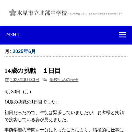
Skip
to
content
氷見市立北部中
互いを尊重し合い、生き生きと活動する生徒を育てる
学校
MENU
月:
2025年6月
14歳の挑戦 １日目
2025年6月30日
学校生活の様子
6月30日（月）
14歳の挑戦の1日目でした。
初日だったので、生徒は緊張していましたが、お客様と笑顔
で接客している姿が見えました。
事前学習の時間を十分にとったことにより、積極的に仕事に