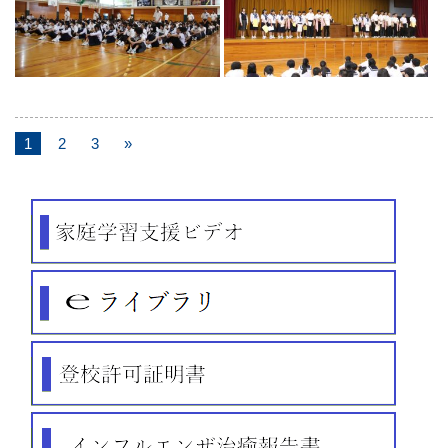
1
2
3
»