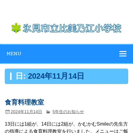
Skip
to
content
氷見市立比美乃
江小学校
MENU
日:
2024年11月14日
食育料理教室
2024年11月14日
5年生のお知らせ
13日には1組が、14日には2組が、かむかむSmileの先生方
の指導による食育料理教室を行いました。メニューはご飯