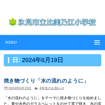
Skip
to
content
氷見市立比美乃
江小学校
MENU
日:
2024年6月19日
焼き物づくり「水の流れのように」
2024年6月19日
6年生のお知らせ
「水の流れのように」をテーマに焼き物づくりを始めまし
た。青や水色のガラスペレットをのせて窯で焼き、水の流