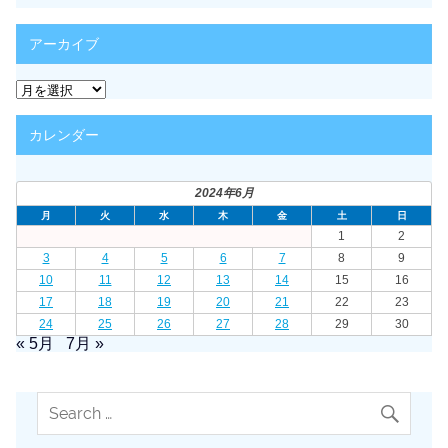
ゴ
リ
アーカイブ
ー
ア
ー
カ
カレンダー
イ
ブ
2024年6月
月
火
水
木
金
土
日
1
2
3
4
5
6
7
8
9
10
11
12
13
14
15
16
17
18
19
20
21
22
23
24
25
26
27
28
29
30
« 5月
7月 »