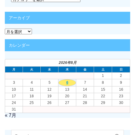
テ
ゴ
リ
アーカイブ
ー
ア
ー
カ
カレンダー
イ
ブ
2026年8月
月
火
水
木
金
土
日
1
2
3
4
5
6
7
8
9
10
11
12
13
14
15
16
17
18
19
20
21
22
23
24
25
26
27
28
29
30
31
« 7月