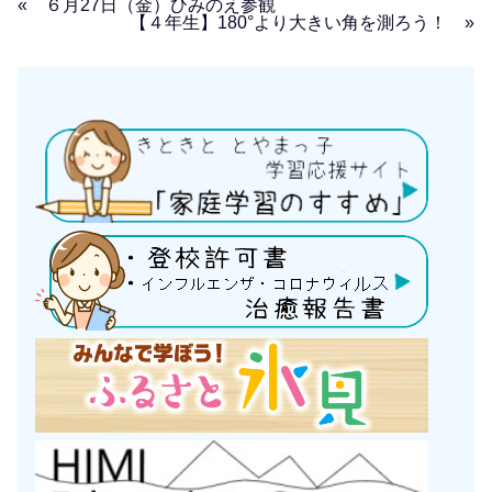
« ６月27日（金）ひみのえ参観
【４年生】180°より大きい角を測ろう！ »