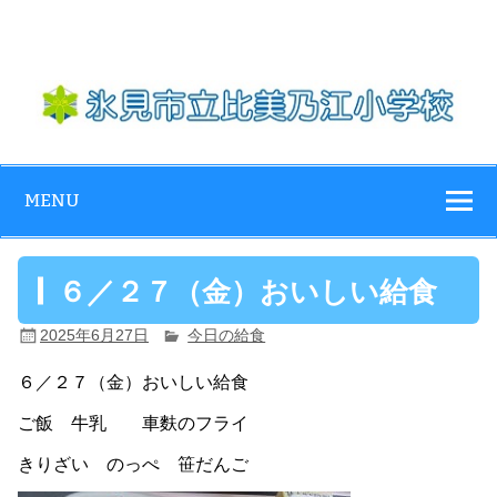
Skip
to
content
氷見市立比美乃
江小学校
MENU
６／２７（金）おいしい給食
2025年6月27日
今日の給食
６／２７（金）おいしい給食
ご飯 牛乳 車麩のフライ
きりざい のっぺ 笹だんご