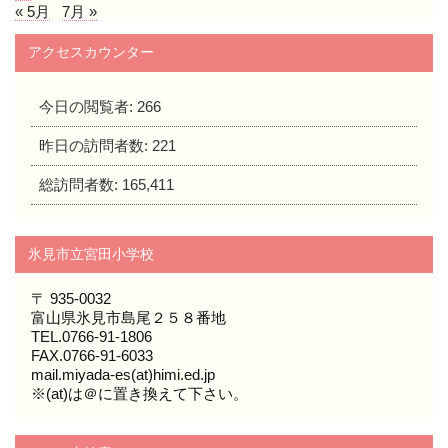
« 5月
7月 »
アクセスカウンター
今日の閲覧者:
266
昨日の訪問者数:
221
総訪問者数:
165,411
氷見市立宮田小学校
〒 935-0032
富山県氷見市島尾２５８番地
TEL.0766-91-1806
FAX.0766-91-6033
mail.miyada-es(at)himi.ed.jp
※(at)は＠に置き換えて下さい。