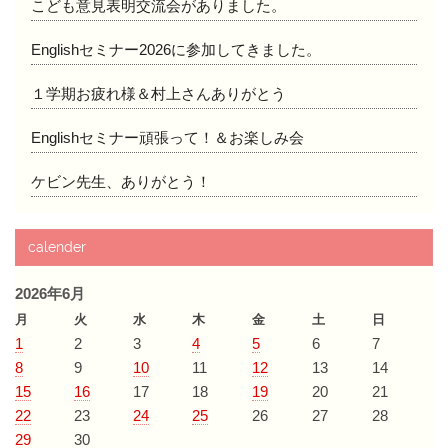
こども意見表明交流会がありました。
Englishセミナー2026に参加してきました。
１学期お疲れ様＆村上さんありがとう
Englishセミナー頑張って！＆お楽しみ会
ケビン先生、ありがとう！
calender
2026年6月
月
火
水
木
金
土
日
1
2
3
4
5
6
7
8
9
10
11
12
13
14
15
16
17
18
19
20
21
22
23
24
25
26
27
28
29
30