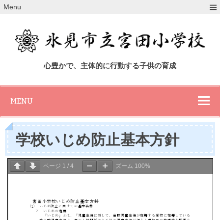
Skip
Menu
to
content
氷見市立宮田小
心豊かで、主体的に行動する子供の育成
学校
MENU
学校いじめ防止基本方針
ページ
1
/
4
ズーム
100%