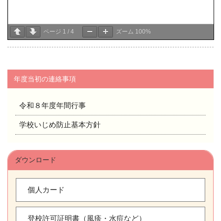
ページ
1
/
4
ズーム
100%
年度当初の連絡事項
令和８年度年間行事
学校いじめ防止基本方針
ダウンロード
個人カード
登校許可証明書（風疹・水痘など）