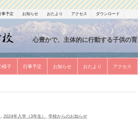
行事予定
お知らせ
おたより
アクセス
ダウンロード
氷見市立宮田小学校
心豊かで、主体的に行動する子供の育
の様子
行事予定
お知らせ
おたより
アクセス
）
,
2024年入学（3年生）
,
学校からのお知らせ