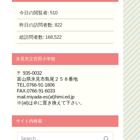
今日の閲覧者:
510
昨日の訪問者数:
822
総訪問者数:
168,522
氷見市立宮田小学校
〒 935-0032
富山県氷見市島尾２５８番地
TEL.0766-91-1806
FAX.0766-91-6033
mail.miyada-es(at)himi.ed.jp
※(at)は＠に置き換えて下さい。
サイト内検索