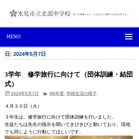
Skip
to
content
氷見市立北部中
互いを尊重し合い、生き生きと活動する生徒を育てる
学校
MENU
日:
2024年5月7日
3学年 修学旅行に向けて（団体訓練・結団
式）
2024年5月7日
R6年度
,
学校生活の様子
４月３０日（火）
３年生は、修学旅行に向けて団体訓練を行いました。
生徒たちは先生の指示を聞いてきびきびと動いており、現地
でも同じように行動してほしいです。