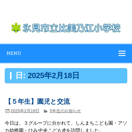
Skip
to
content
氷見市立比美乃
江小学校
MENU
日:
2025年2月18日
【５年生】園児と交流
2025年2月18日
5年生のお知らせ
今日は、３グループに分かれて、しんまちこども園・アソ
カ幼稚園・ひみ
中央こども舎
を訪問しました。