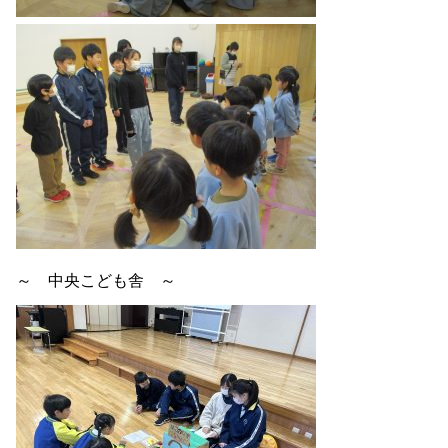
～ 中央こども舎 ～