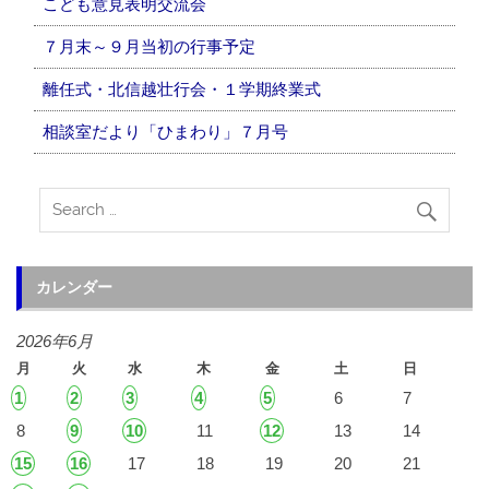
こども意見表明交流会
７月末～９月当初の行事予定
離任式・北信越壮行会・１学期終業式
相談室だより「ひまわり」７月号
カレンダー
2026年6月
月
火
水
木
金
土
日
1
2
3
4
5
6
7
8
9
10
11
12
13
14
15
16
17
18
19
20
21