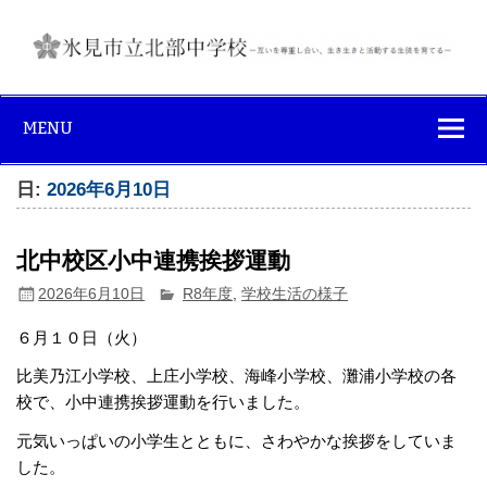
Skip
to
content
氷見市立北部中
互いを尊重し合い、生き生きと活動する生徒を育てる
学校
MENU
日:
2026年6月10日
北中校区小中連携挨拶運動
2026年6月10日
R8年度
,
学校生活の様子
６月１０日（火）
比美乃江小学校、上庄小学校、海峰小学校、灘浦小学校の各
校で、小中連携挨拶運動を行いました。
元気いっぱいの小学生とともに、さわやかな挨拶をしていま
した。