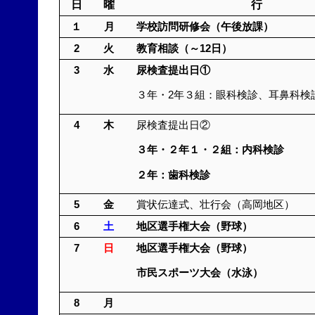
日
曜
行 
１
月
学校訪問研修会（午後放課）
2
火
教育相談（
3
水
尿検査提出日①
３年・2年３組：眼科検診、耳鼻科検
4
木
尿検査提出日②
３年・２年１・２組：内科検診
２年：歯科検診
5
金
賞状伝達式、壮行会（高岡地区）
6
土
地区選手権大
7
日
地区選手権大会
市民スポーツ大会（水泳）
8
月