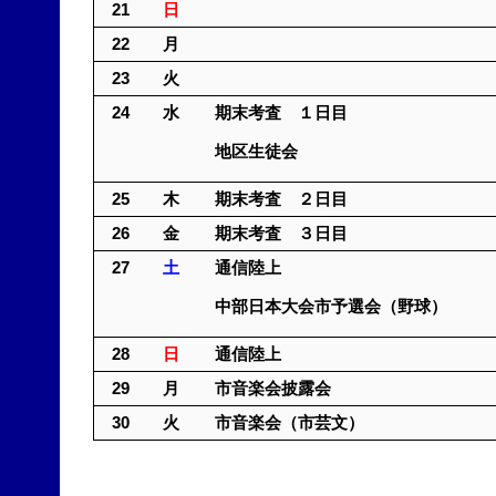
21
日
22
月
23
火
24
水
期末考査 １日
地区生徒会
25
木
期末考査 ２日
26
金
期末考査 ３日目
27
土
通信陸上
中部日本大会市予選会（野球）
28
日
通信陸上
29
月
市音楽会披露会
30
火
市音楽会（市芸文）