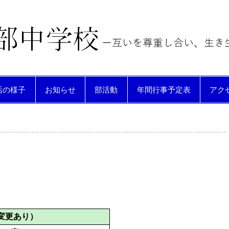
動する生徒を育てる
活の様子
お知らせ
部活動
年間行事予定表
アク
変更あり）