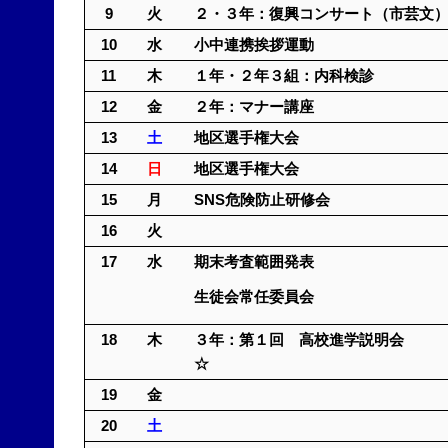
9
火
２・３年：復興コンサート（市芸文
10
水
小中連携挨
11
木
１年・２年３組：内科検診
12
金
２年：マナー講座
13
土
地区選手権大会
14
日
地区選手権
15
月
SNS危険防止研修会
16
火
17
水
期末考査範囲発表
生徒会常任委員会
18
木
３年：第１回 高校進
☆
19
金
20
土