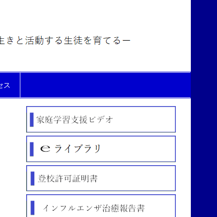
氷見市
立北部
中学校
セス