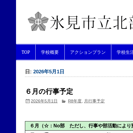
Skip
to
content
互いを尊重し合い、生き生きと活
TOP
学校概要
アクションプラン
学校生
日:
2026年5月1日
６月の行事予定
2026年5月1日
R8年度
,
月行事予定
６月
（☆：No部 ただし、行事や部活動により