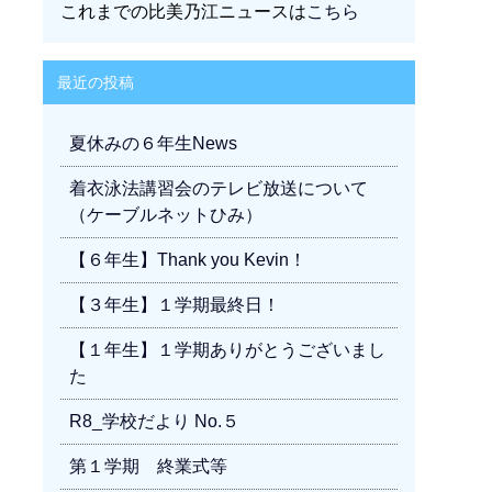
これまでの比美乃江ニュースは
こちら
最近の投稿
夏休みの６年生News
着衣泳法講習会のテレビ放送について
（ケーブルネットひみ）
【６年生】Thank you Kevin！
【３年生】１学期最終日！
【１年生】１学期ありがとうございまし
た
R8_学校だより No.５
第１学期 終業式等