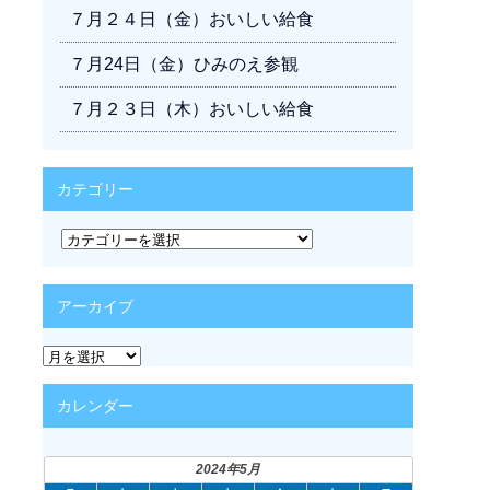
７月２４日（金）おいしい給食
７月24日（金）ひみのえ参観
７月２３日（木）おいしい給食
カテゴリー
カ
テ
ゴ
リ
アーカイブ
ー
ア
ー
カ
カレンダー
イ
ブ
2024年5月