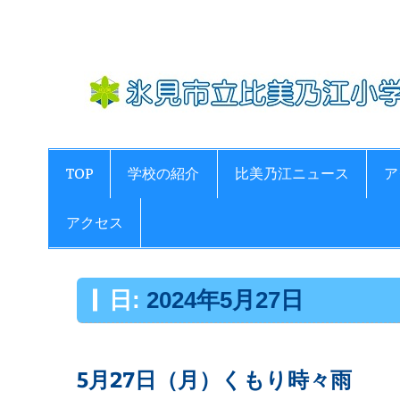
Skip
to
content
TOP
学校の紹介
比美乃江ニュース
ア
アクセス
日:
2024年5月27日
5月27日（月）くもり時々雨