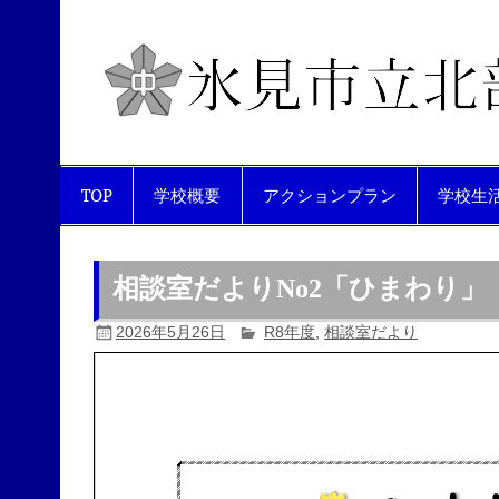
Skip
to
content
互いを尊重し合い、生き生きと活
TOP
学校概要
アクションプラン
学校生
相談室だよりNo2「ひまわり」
2026年5月26日
R8年度
,
相談室だより