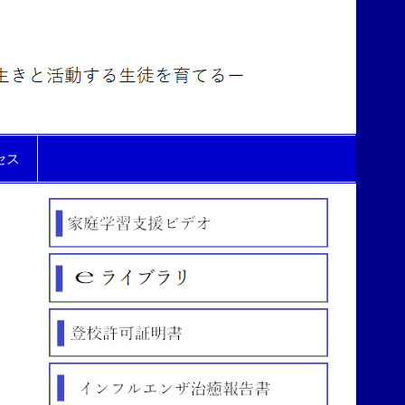
氷見市
立北部
中学校
セス