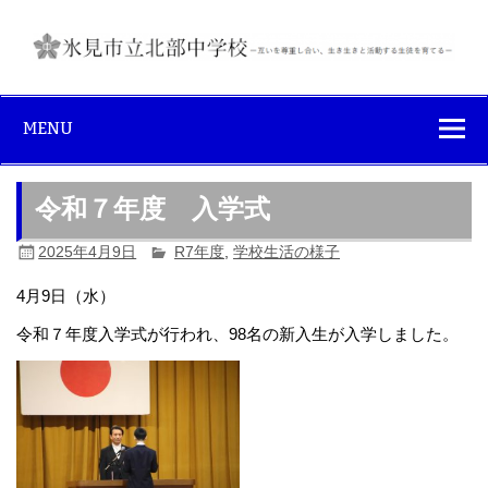
Skip
to
content
氷見市立北部中
互いを尊重し合い、生き生きと活動する生徒を育てる
学校
MENU
令和７年度 入学式
2025年4月9日
R7年度
,
学校生活の様子
4月9日（水）
令和７年度入学式が行われ、98名の新入生が入学しました。