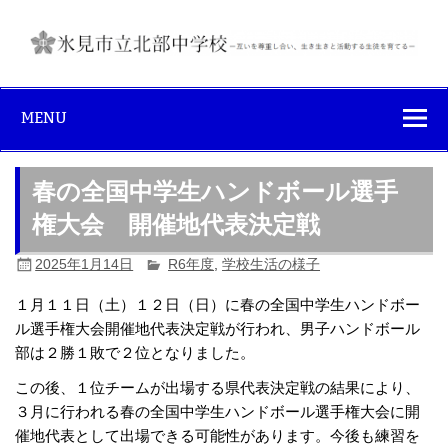
Skip
to
content
氷見市立北部中
互いを尊重し合い、生き生きと活動する生徒を育てる
学校
MENU
春の全国中学生ハンドボール選手
権大会 開催地代表決定戦
2025年1月14日
R6年度
,
学校生活の様子
１月１１日（土）１２日（日）に春の全国中学生ハンドボー
ル選手権大会開催地代表決定戦が行われ、男子ハンドボール
部は２勝１敗で２位となりました。
この後、１位チームが出場する県代表決定戦の結果により、
３月に行われる春の全国中学生ハンドボール選手権大会に開
催地代表として出場できる可能性があります。今後も練習を