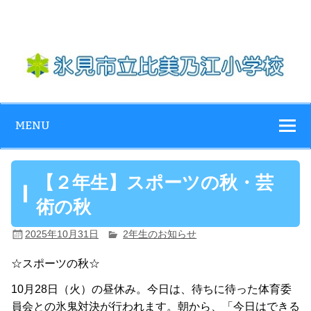
Skip
to
content
氷見市立比美乃
江小学校
MENU
【２年生】スポーツの秋・芸
術の秋
2025年10月31日
2年生のお知らせ
☆スポーツの秋☆
10月28日（火）の昼休み。今日は、待ちに待った体育委
員会との氷鬼対決が行われます。朝から、「今日はできる