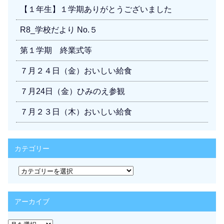
【１年生】１学期ありがとうございました
R8_学校だより No.５
第１学期 終業式等
７月２４日（金）おいしい給食
７月24日（金）ひみのえ参観
７月２３日（木）おいしい給食
カテゴリー
カ
テ
ゴ
リ
アーカイブ
ー
ア