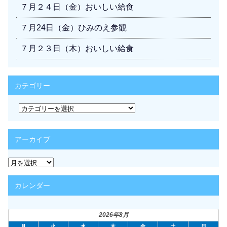
７月２４日（金）おいしい給食
７月24日（金）ひみのえ参観
７月２３日（木）おいしい給食
カテゴリー
カ
テ
ゴ
リ
アーカイブ
ー
ア
ー
カ
カレンダー
イ
ブ
2026年8月
月
火
水
木
金
土
日