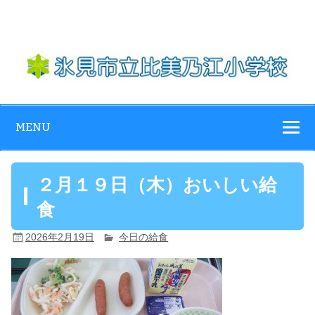
Skip
to
content
氷見市立比美乃
江小学校
MENU
２月１９日（木）おいしい給
食
2026年2月19日
今日の給食