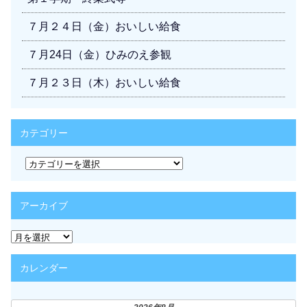
７月２４日（金）おいしい給食
７月24日（金）ひみのえ参観
７月２３日（木）おいしい給食
カテゴリー
カ
テ
ゴ
リ
アーカイブ
ー
ア
ー
カ
カレンダー
イ
ブ