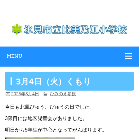
Skip
to
content
氷見市立比美乃
江小学校
MENU
3月4日（火）くもり
2025年3月4日
ひみのえ参観
今日も北風ぴゅう、ぴゅうの日でした。
3限目には地区児童会がありました。
明日から5年生が中心となってがんばります。