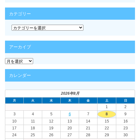
カテゴリー
カ
テ
ゴ
リ
アーカイブ
ー
ア
ー
カ
カレンダー
イ
ブ
2026年8月
月
火
水
木
金
土
日
1
2
3
4
5
6
7
8
9
10
11
12
13
14
15
16
17
18
19
20
21
22
23
24
25
26
27
28
29
30