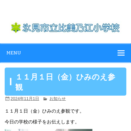
Skip
to
content
氷見市立比美乃
江小学校
MENU
１１月１日（金）ひみのえ参
観
2024年11月1日
お知らせ
１１月１日（金）ひみのえ参観です。
今日の学校の様子をお伝えします。