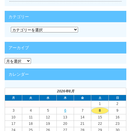
カテゴリー
カ
テ
ゴ
リ
アーカイブ
ー
ア
ー
カ
カレンダー
イ
ブ
2026年8月
月
火
水
木
金
土
日
1
2
3
4
5
6
7
8
9
10
11
12
13
14
15
16
17
18
19
20
21
22
23
24
25
26
27
28
29
30