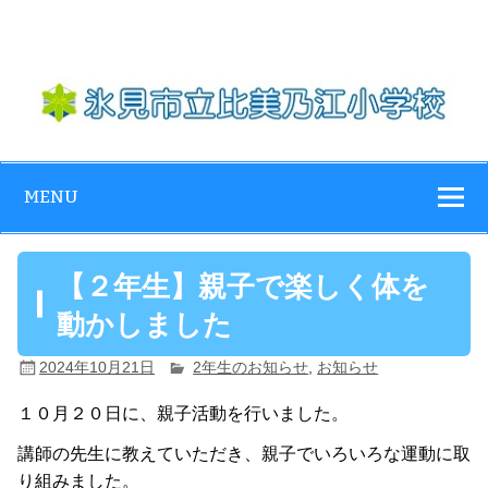
Skip
to
content
氷見市立比美乃
江小学校
MENU
【２年生】親子で楽しく体を
動かしました
2024年10月21日
2年生のお知らせ
,
お知らせ
１０月２０日に、親子活動を行いました。
講師の先生に教えていただき、親子でいろいろな運動に取
り組みました。