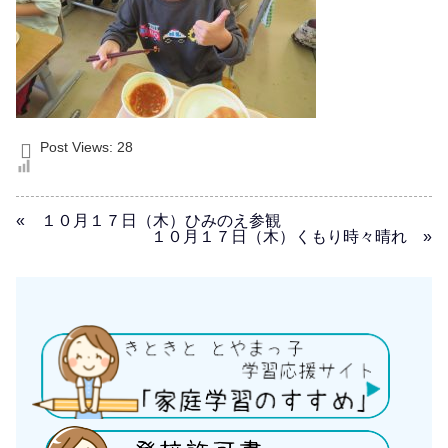
Post Views:
28
« １０月１７日（木）ひみのえ参観
１０月１７日（木）くもり時々晴れ »