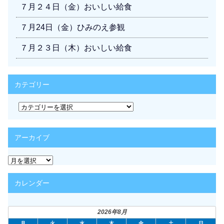
７月２４日（金）おいしい給食
７月24日（金）ひみのえ参観
７月２３日（木）おいしい給食
カテゴリー
カ
テ
ゴ
リ
アーカイブ
ー
ア
ー
カ
カレンダー
イ
ブ
2026年8月
月
火
水
木
金
土
日