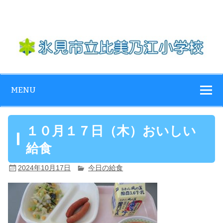
Skip
to
content
氷見市立比美乃
江小学校
MENU
１０月１７日（木）おいしい
給食
2024年10月17日
今日の給食