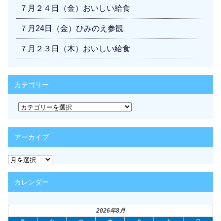
７月２４日（金）おいしい給食
７月24日（金）ひみのえ参観
７月２３日（木）おいしい給食
カテゴリー
カ
テ
ゴ
リ
アーカイブ
ー
ア
ー
カ
カレンダー
イ
ブ
2026年8月