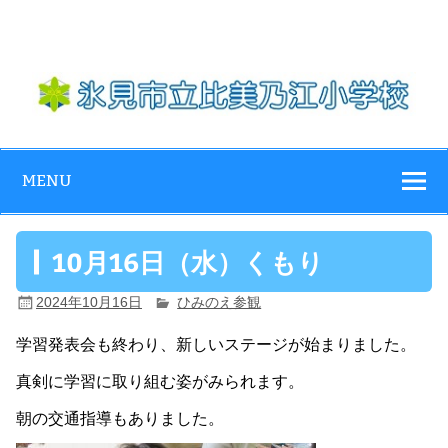
Skip
to
content
氷見市立比美乃
江小学校
MENU
10月16日（水）くもり
2024年10月16日
ひみのえ参観
学習発表会も終わり、新しいステージが始まりました。
真剣に学習に取り組む姿がみられます。
朝の交通指導もありました。