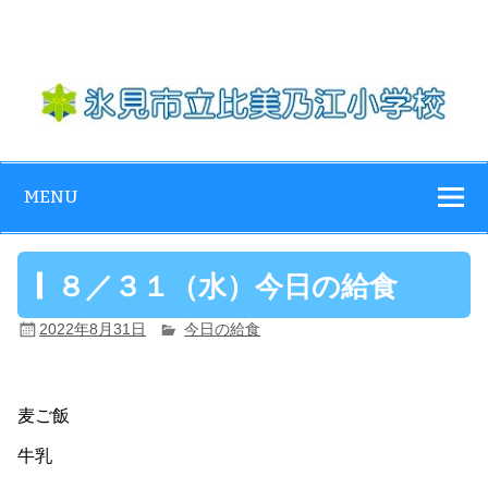
Skip
to
content
氷見市立比美乃
江小学校
MENU
８／３１（水）今日の給食
2022年8月31日
今日の給食
麦ご飯
牛乳