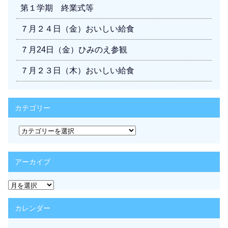
第１学期 終業式等
７月２４日（金）おいしい給食
７月24日（金）ひみのえ参観
７月２３日（木）おいしい給食
カテゴリー
カ
テ
ゴ
リ
アーカイブ
ー
ア
ー
カ
カレンダー
イ
ブ