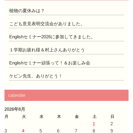
植物の夏休みは？
こども意見表明交流会がありました。
Englishセミナー2026に参加してきました。
１学期お疲れ様＆村上さんありがとう
Englishセミナー頑張って！＆お楽しみ会
ケビン先生、ありがとう！
calender
2026年8月
月
火
水
木
金
土
日
1
2
3
4
5
6
7
8
9