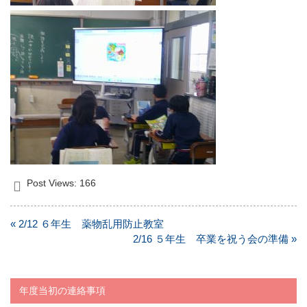
Post Views:
166
投
« 2/12 ６年生 薬物乱用防止教室
稿
2/16 ５年生 卒業を祝う会の準備 »
ナ
ビ
ゲ
年度当初の連絡事項
ー