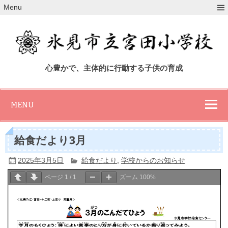
Skip
Menu
to
content
氷見市立宮田小
心豊かで、主体的に行動する子供の育成
学校
MENU
給食だより3月
2025年3月5日
給食だより
,
学校からのお知らせ
ページ
1
/
1
ズーム
100%