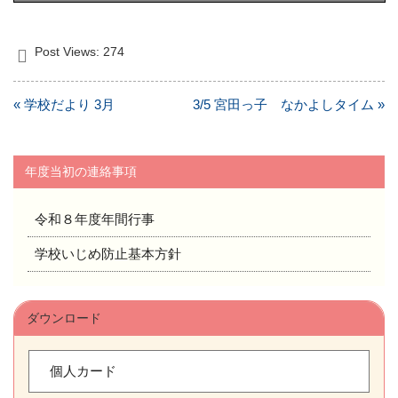
Post Views:
274
投
« 学校だより 3月
3/5 宮田っ子 なかよしタイム »
稿
ナ
ビ
年度当初の連絡事項
ゲ
ー
令和８年度年間行事
シ
ョ
学校いじめ防止基本方針
ン
ダウンロード
個人カード