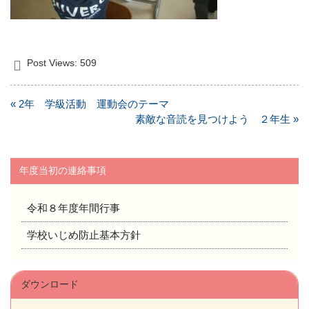
Post Views:
509
投
« 2年 学級活動 運動会のテーマ
稿
素敵な音読を見つけよう ２年生 »
ナ
ビ
ゲ
年度当初の連絡事項
ー
シ
令和８年度年間行事
ョ
ン
学校いじめ防止基本方針
ダウンロード