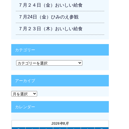
７月２４日（金）おいしい給食
７月24日（金）ひみのえ参観
７月２３日（木）おいしい給食
カテゴリー
カ
テ
ゴ
リ
アーカイブ
ー
ア
ー
カ
カレンダー
イ
ブ
2026年8月