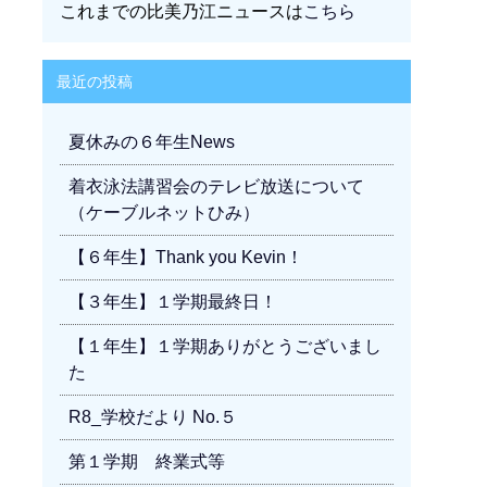
これまでの比美乃江ニュースは
こちら
最近の投稿
夏休みの６年生News
着衣泳法講習会のテレビ放送について
（ケーブルネットひみ）
【６年生】Thank you Kevin！
【３年生】１学期最終日！
【１年生】１学期ありがとうございまし
た
R8_学校だより No.５
第１学期 終業式等