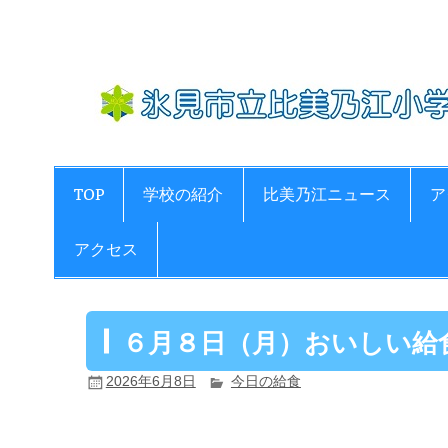
Skip
to
content
TOP
学校の紹介
比美乃江ニュース
ア
アクセス
６月８日（月）おいしい給
2026年6月8日
今日の給食