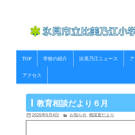
Skip
to
content
TOP
学校の紹介
比美乃江ニュース
ア
アクセス
教育相談だより６月
2026年6月4日
お知らせ
,
相談室だより