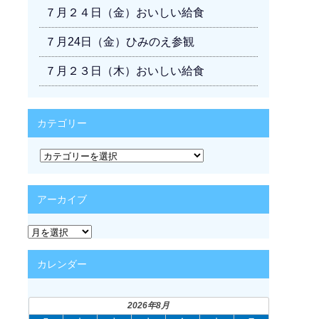
７月２４日（金）おいしい給食
７月24日（金）ひみのえ参観
７月２３日（木）おいしい給食
カテゴリー
カ
テ
ゴ
リ
アーカイブ
ー
ア
ー
カ
カレンダー
イ
ブ
2026年8月