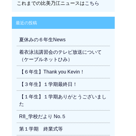
これまでの比美乃江ニュースは
こちら
最近の投稿
夏休みの６年生News
着衣泳法講習会のテレビ放送について
（ケーブルネットひみ）
【６年生】Thank you Kevin！
【３年生】１学期最終日！
【１年生】１学期ありがとうございまし
た
R8_学校だより No.５
第１学期 終業式等