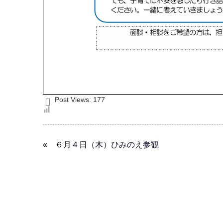
Post Views:
177
« ６月４日（木）ひみのえ参観