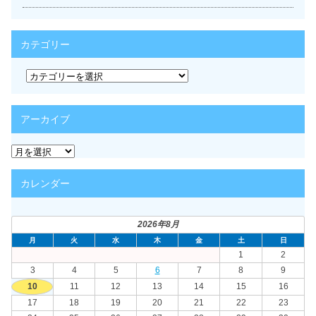
カテゴリー
カ
テ
ゴ
リ
アーカイブ
ー
ア
ー
カ
カレンダー
イ
ブ
2026年8月
月
火
水
木
金
土
日
1
2
3
4
5
6
7
8
9
10
11
12
13
14
15
16
17
18
19
20
21
22
23