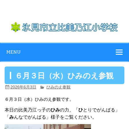
Skip
to
content
氷見市立比美乃
江小学校
MENU
６月３日（水）ひみのえ参観
2026年6月3日
ひみのえ参観
６月３
日（水）ひみのえ参観で
す。
本日の比美乃江っ子の
ひみ
の力、「
ひ
とりでがんばる」
「
み
んなでがんばる」様子をご覧ください。