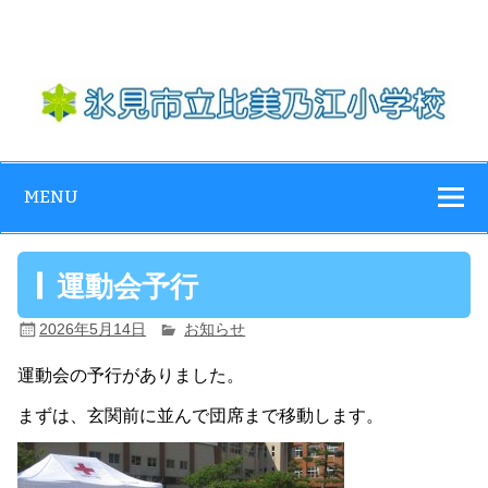
Skip
to
content
氷見市立比美乃
江小学校
MENU
運動会予行
2026年5月14日
お知らせ
運動会の予行がありました。
まずは、玄関前に並んで団席まで移動します。