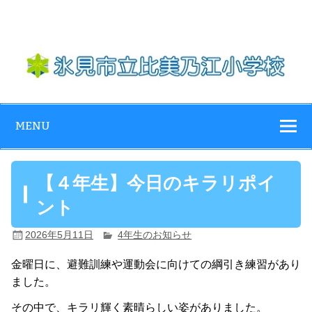
Skip
to
content
氷見市立比美乃
江小学校
MENU
【４年生】今日のキラリポイ
ント
2026年5月11日
4年生のお知らせ
金曜日に、避難訓練や運動会に向けての綱引き練習があり
ました。
その中で、キラリ輝く素晴らしい姿がありました。