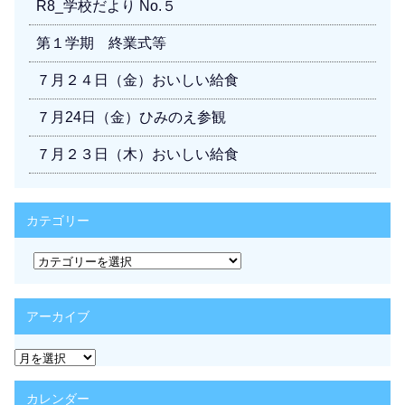
R8_学校だより No.５
第１学期 終業式等
７月２４日（金）おいしい給食
７月24日（金）ひみのえ参観
７月２３日（木）おいしい給食
カテゴリー
カ
テ
ゴ
リ
アーカイブ
ー
ア
ー
カ
カレンダー
イ