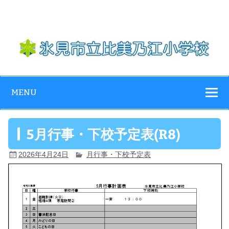
Skip
to
content
氷見市立比美乃
江小学校
MENU
5月行事・下校予定表(R8)
2026年4月24日
月行事・下校予定表