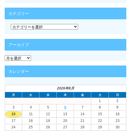
カテゴリー
カ
テ
ゴ
リ
アーカイブ
ー
ア
ー
カ
カレンダー
イ
ブ
2026年8月
月
火
水
木
金
土
日
1
2
3
4
5
6
7
8
9
10
11
12
13
14
15
16
17
18
19
20
21
22
23
24
25
26
27
28
29
30