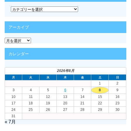
カ
テ
ゴ
リ
アーカイブ
ー
ア
ー
カ
カレンダー
イ
ブ
2026年8月
月
火
水
木
金
土
日
1
2
3
4
5
6
7
8
9
10
11
12
13
14
15
16
17
18
19
20
21
22
23
24
25
26
27
28
29
30
31
« 7月