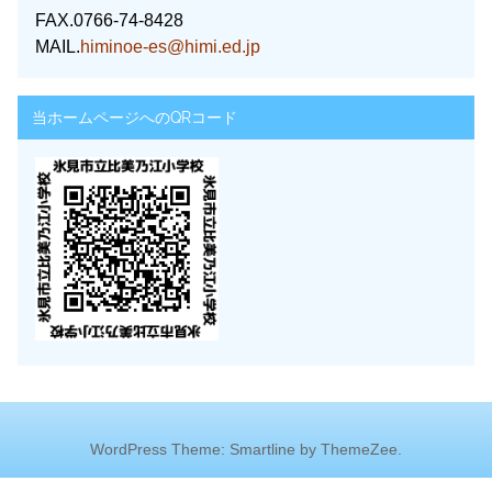
FAX.0766-74-8428
MAIL.
himinoe-es@himi.ed.jp
当ホームページへのQRコード
WordPress Theme: Smartline by ThemeZee.