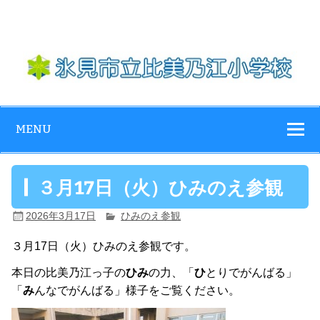
Skip
to
content
氷見市立比美乃
江小学校
MENU
３月17日（火）ひみのえ参観
2026年3月17日
ひみのえ参観
３月17日（火）ひみのえ参観です。
本日の比美乃江っ子の
ひみ
の力、「
ひ
とりでがんばる」
「
み
んなでがんばる」様子をご覧ください。