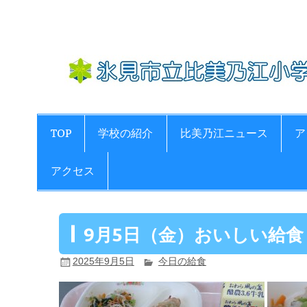
Skip
to
content
TOP
学校の紹介
比美乃江ニュース
ア
アクセス
9月5日（金）おいしい給食
2025年9月5日
今日の給食