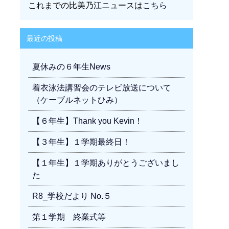
これまでの比美乃江ニュースは
こちら
最近の投稿
夏休みの６年生News
着衣泳法講習会のテレビ放送について
（ケーブルネットひみ）
【６年生】Thank you Kevin！
【３年生】１学期最終日！
【１年生】１学期ありがとうございまし
た
R8_学校だより No.５
第１学期 終業式等