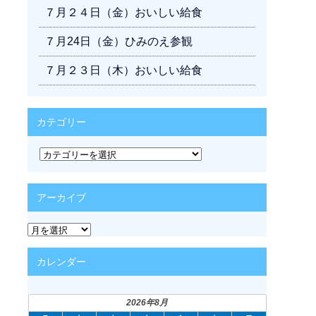
７月２４日（金）おいしい給食
７月24日（金）ひみのえ参観
７月２３日（木）おいしい給食
カテゴリー
カ
テ
ゴ
リ
アーカイブ
ー
ア
ー
カ
カレンダー
イ
ブ
2026年8月