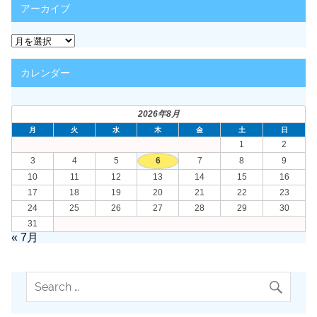
アーカイブ
ー
ア
ー
カ
カレンダー
イ
ブ
2026年8月
月
火
水
木
金
土
日
1
2
3
4
5
6
7
8
9
10
11
12
13
14
15
16
17
18
19
20
21
22
23
24
25
26
27
28
29
30
31
« 7月