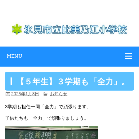
Skip
to
content
氷見市立比美乃
江小学校
MENU
【５年生】３学期も「全力」。
2025年1月8日
お知らせ
3学期も担任一同「全力」で頑張ります。
子供たちも「全力」で頑張りましょう。