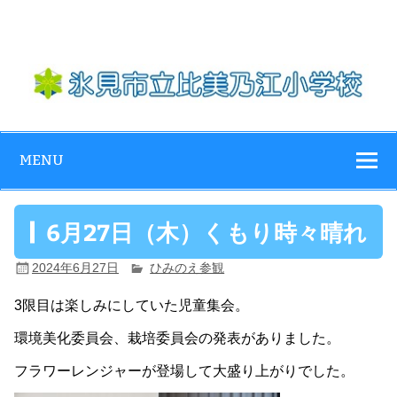
Skip
to
content
氷見市立比美乃
江小学校
MENU
6月27日（木）くもり時々晴れ
2024年6月27日
ひみのえ参観
3限目は楽しみにしていた児童集会。
環境美化委員会、栽培委員会の発表がありました。
フラワーレンジャーが登場して大盛り上がりでした。