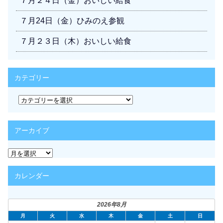
７月２４日（金）おいしい給食
７月24日（金）ひみのえ参観
７月２３日（木）おいしい給食
カテゴリー
カ
テ
ゴ
リ
アーカイブ
ー
ア
ー
カ
カレンダー
イ
ブ
2026年8月
月
火
水
木
金
土
日