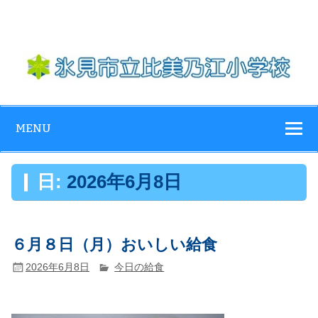
Skip
to
content
氷見市立比美乃
江小学校
MENU
日:
2026年6月8日
６月８日（月）おいしい給食
2026年6月8日
今日の給食