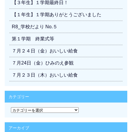
【３年生】１学期最終日！
【１年生】１学期ありがとうございました
R8_学校だより No.５
第１学期 終業式等
７月２４日（金）おいしい給食
７月24日（金）ひみのえ参観
７月２３日（木）おいしい給食
カテゴリー
カ
テ
ゴ
リ
アーカイブ
ー