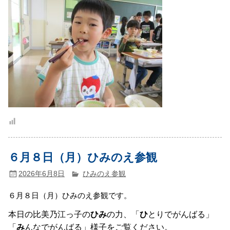
６月８日（月）ひみのえ参観
2026年6月8日
ひみのえ参観
６月８
日（月）ひみのえ参観で
す。
本日の比美乃江っ子の
ひみ
の力、「
ひ
とりでがんばる」
「
み
んなでがんばる」様子をご覧ください。