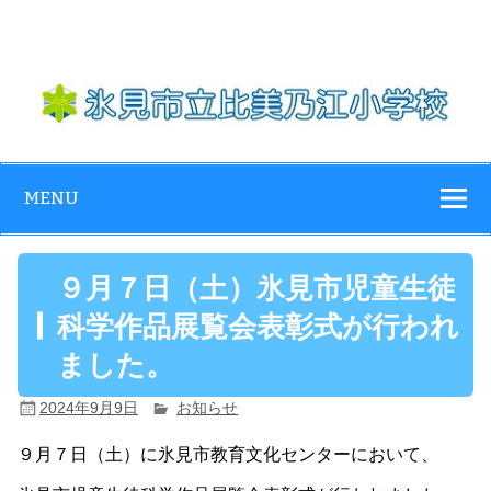
Skip
to
content
氷見市立比美乃
江小学校
MENU
９月７日（土）氷見市児童生徒
科学作品展覧会表彰式が行われ
ました。
2024年9月9日
お知らせ
９月７日（土）に氷見市教育文化センターにおいて、