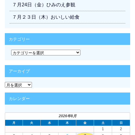
７月24日（金）ひみのえ参観
７月２３日（木）おいしい給食
カテゴリー
カ
テ
ゴ
リ
アーカイブ
ー
ア
ー
カ
カレンダー
イ
ブ
2026年8月
月
火
水
木
金
土
日
1
2