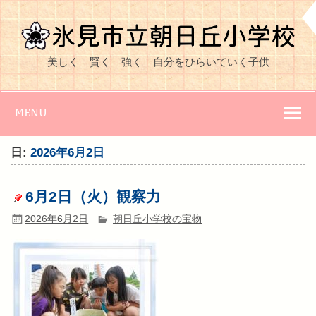
Skip
to
content
氷見市立朝日丘
美しく 賢く 強く 自分をひらいていく子供
小学校
MENU
日:
2026年6月2日
6月2日（火）観察力
2026年6月2日
朝日丘小学校の宝物