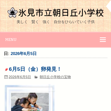
Skip
to
content
氷見市立朝日丘
美しく 賢く 強く 自分をひらいていく子供
小学校
MENU
日:
2026年6月5日
6月5日（金）卵発見！
2026年6月5日
朝日丘小学校の宝物