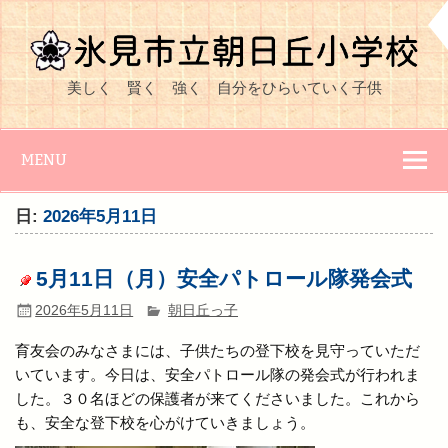
Skip
to
content
氷見市立朝日丘
美しく 賢く 強く 自分をひらいていく子供
小学校
MENU
日:
2026年5月11日
5月11日（月）安全パトロール隊発会式
2026年5月11日
朝日丘っ子
育友会のみなさまには、子供たちの登下校を見守っていただ
いています。今日は、安全パトロール隊の発会式が行われま
した。３０名ほどの保護者が来てくださいました。これから
も、安全な登下校を心がけていきましょう。