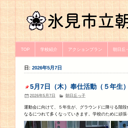
Skip
to
content
TOP
学校紹介
アクションプラン
朝日丘
日:
2026年5月7日
5月7日（木）奉仕活動（５年生
2026年5月7日
朝日丘っ子
運動会に向けて、５年生が、グラウンドに降りる階段
なるにつれて多くなっていきます。学校のために頑張