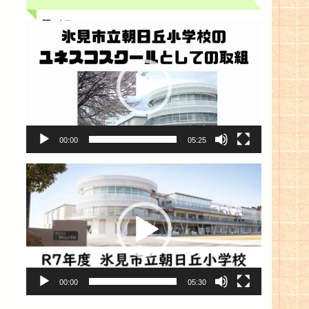
取組
動
画
プ
レ
ー
ヤ
ー
00:00
05:25
動
画
プ
レ
ー
ヤ
ー
00:00
05:30