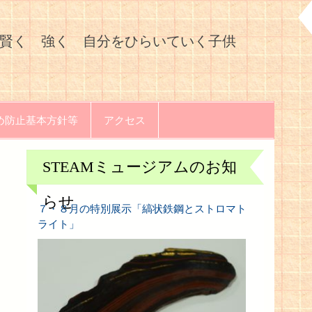
立朝日丘小学校
賢く 強く 自分をひらいていく子供
め防止基本方針等
アクセス
STEAMミュージアムのお知
らせ
７・８月の特別展示「縞状鉄鋼とストロマト
ライト」