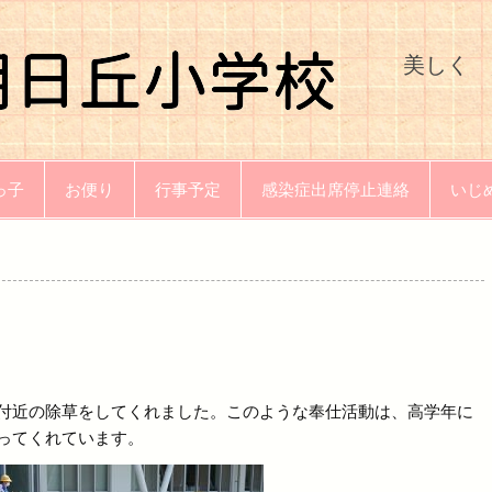
氷見市
美しく 
っ子
お便り
行事予定
感染症出席停止連絡
いじ
）
付近の除草をしてくれました。このような奉仕活動は、高学年に
ってくれています。