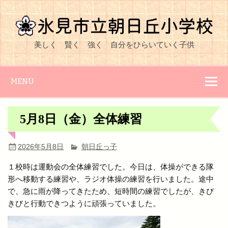
Skip
to
content
氷見市立朝日丘
美しく 賢く 強く 自分をひらいていく子供
小学校
MENU
5月8日（金）全体練習
2026年5月8日
朝日丘っ子
１校時は運動会の全体練習でした。今日は、体操ができる隊
形へ移動する練習や、ラジオ体操の練習を行いました。途中
で、急に雨が降ってきたため、短時間の練習でしたが、きび
きびと行動できつように頑張っていました。