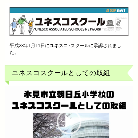
平成23年1月11日にユネスコ･スクールに承認されまし
た。
ユネスコスクールとしての取組
動
画
プ
レ
ー
ヤ
ー