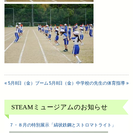
« 5月8日（金）ブーム
5月8日（金）中学校の先生の体育指導 »
投
稿
ナ
STEAMミュージアムのお知らせ
ビ
ゲ
ー
７・８月の特別展示「縞状鉄鋼とストロマトライト」
シ