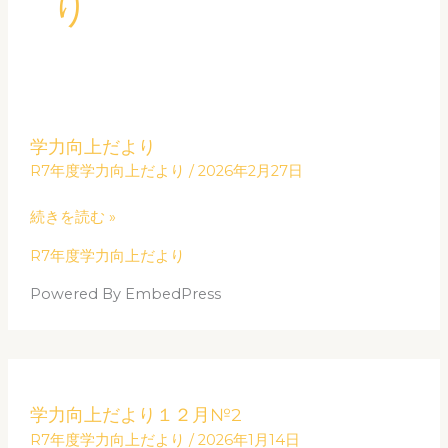
り
学
学力向上だより
力
R7年度学力向上だより
/
2026年2月27日
向
上
続きを読む »
だ
R7年度学力向上だより
よ
り
Powered By EmbedPress
学
学力向上だより１２月№2
力
R7年度学力向上だより
/
2026年1月14日