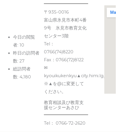
〒935-0016
富山県氷見市本町4番
9号 氷見市教育文化
センター3階
今日の閲覧
Tel：
者:
10
0766(74)8220
昨日の訪問者
Fax：0766(72)8122
数:
27
✉
総訪問者
kyouikukenkyu▲city.himi.lg.jp
数:
4,180
※▲を@に変更して
ください。
教育相談及び教育支
援センターあさひ
Tel： 0766-72-2620