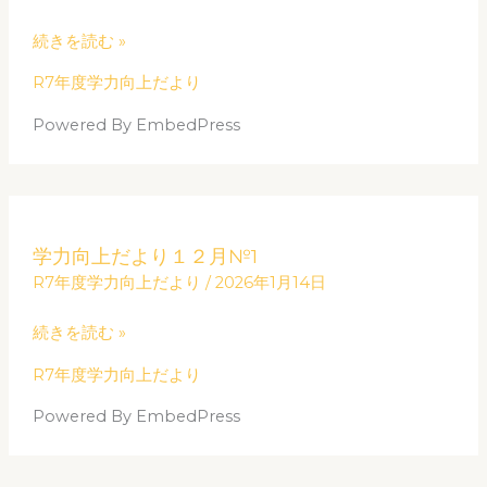
向
上
続きを読む »
だ
R7年度学力向上だより
よ
り
Powered By EmbedPress
１
２
月
学
№2
学力向上だより１２月№1
力
R7年度学力向上だより
/
2026年1月14日
向
上
続きを読む »
だ
R7年度学力向上だより
よ
り
Powered By EmbedPress
１
２