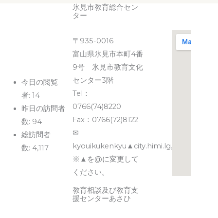
氷見市教育総合セン
ター
〒935-0016
富山県氷見市本町4番
9号 氷見市教育文化
センター3階
今日の閲覧
Tel：
者:
14
0766(74)8220
昨日の訪問者
Fax：0766(72)8122
数:
94
✉
総訪問者
kyouikukenkyu▲city.himi.lg.jp
数:
4,117
※▲を@に変更して
ください。
教育相談及び教育支
援センターあさひ