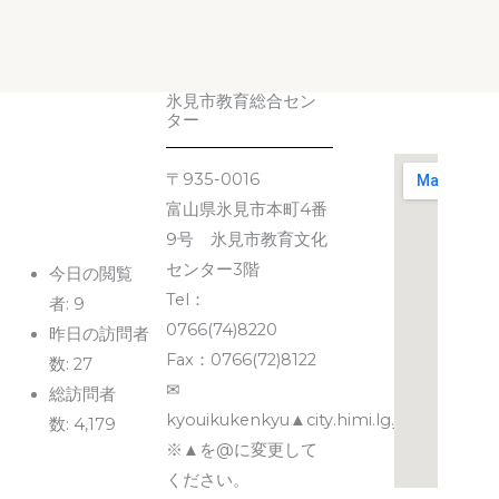
氷見市教育総合セン
ター
〒935-0016
富山県氷見市本町4番
9号 氷見市教育文化
センター3階
今日の閲覧
Tel：
者:
9
0766(74)8220
昨日の訪問者
Fax：0766(72)8122
数:
27
✉
総訪問者
kyouikukenkyu▲city.himi.lg.jp
数:
4,179
※▲を@に変更して
ください。