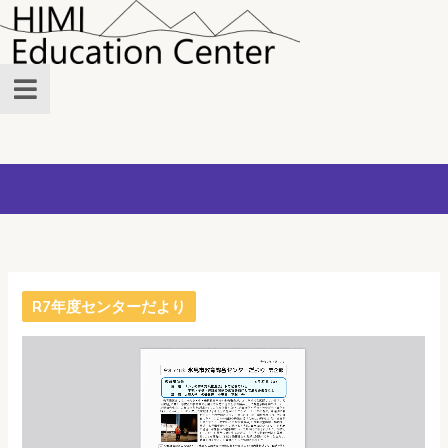
内
容
を
ス
キ
ッ
プ
R7年度センターだより